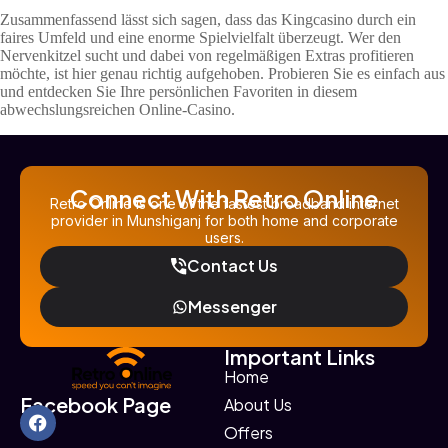
Zusammenfassend lässt sich sagen, dass das Kingcasino durch ein
faires Umfeld und eine enorme Spielvielfalt überzeugt. Wer den
Nervenkitzel sucht und dabei von regelmäßigen Extras profitieren
möchte, ist hier genau richtig aufgehoben. Probieren Sie es einfach aus
und entdecken Sie Ihre persönlichen Favoriten in diesem
abwechslungsreichen Online-Casino.
Connect With Retro Online
Retro Online is one of the fastest broadband internet
provider in Munshiganj for both home and corporate
users.
Contact Us
Messenger
Important Links
Home
Facebook Page
About Us
Offers