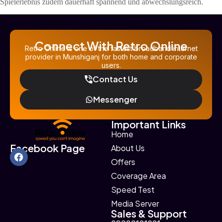
Spielerlebnis zudem dauerhaft spannend und abwechslungsreich.
Connect With Retro Online
Retro Online is one of the fastest broadband internet
provider in Munshiganj for both home and corporate
users.
Contact Us
Messenger
Important Links
Home
Facebook Page
About Us
Offers
Coverage Area
Speed Test
Media Server
Sales & Support