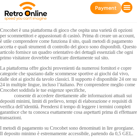
Payment
Crocobet è una piattaforma di gioco che ospita una varietà di opzioni
per scommettitori e appassionati di casinò. Prima di creare un account,
è utile comprendere come funziona il sito, quali metodi di pagamento
accetta e quali strumenti di controllo del gioco sono disponibili. Questo
articolo fornisce un quadro orientativo dei dettagli essenziali che ogni
primo visitatore dovrebbe verificare direttamente sul sito.
La piattaforma offre giochi provenienti da numerosi fornitori e copre
categorie che spaziano dalle scommesse sportive ai giochi dal vivo,
dalle slot ai giochi da tavolo classici. Il supporto è disponibile 24 ore su
24 in multiple lingue, incluso l’italiano. Per comprendere meglio come
Crocobet soddisfa le tue esigenze specifiche,
Crocobet per giocatori
italiani
consente di accedere direttamente alle informazioni attuali sui
depositi minimi, limiti di prelievo, tempi di elaborazione e requisiti di
verifica dell’identità. Prendersi il tempo di leggere i termini completi
garantisce che tu conosca esattamente cosa aspettarti prima di effettuare
transazioni.
I metodi di pagamento su Crocobet sono denominati in lire georgiane.
Il deposito minimo è estremamente accessibile, partendo da 0,5 GEL.