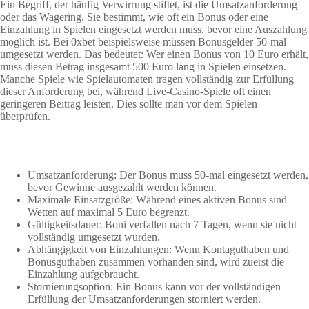
Ein Begriff, der häufig Verwirrung stiftet, ist die Umsatzanforderung
oder das Wagering. Sie bestimmt, wie oft ein Bonus oder eine
Einzahlung in Spielen eingesetzt werden muss, bevor eine Auszahlung
möglich ist. Bei 0xbet beispielsweise müssen Bonusgelder 50-mal
umgesetzt werden. Das bedeutet: Wer einen Bonus von 10 Euro erhält,
muss diesen Betrag insgesamt 500 Euro lang in Spielen einsetzen.
Manche Spiele wie Spielautomaten tragen vollständig zur Erfüllung
dieser Anforderung bei, während Live-Casino-Spiele oft einen
geringeren Beitrag leisten. Dies sollte man vor dem Spielen
überprüfen.
Bonusbedingungen bei 0xbet
Umsatzanforderung: Der Bonus muss 50-mal eingesetzt werden,
bevor Gewinne ausgezahlt werden können.
Maximale Einsatzgröße: Während eines aktiven Bonus sind
Wetten auf maximal 5 Euro begrenzt.
Gültigkeitsdauer: Boni verfallen nach 7 Tagen, wenn sie nicht
vollständig umgesetzt wurden.
Abhängigkeit von Einzahlungen: Wenn Kontaguthaben und
Bonusguthaben zusammen vorhanden sind, wird zuerst die
Einzahlung aufgebraucht.
Stornierungsoption: Ein Bonus kann vor der vollständigen
Erfüllung der Umsatzanforderungen storniert werden.