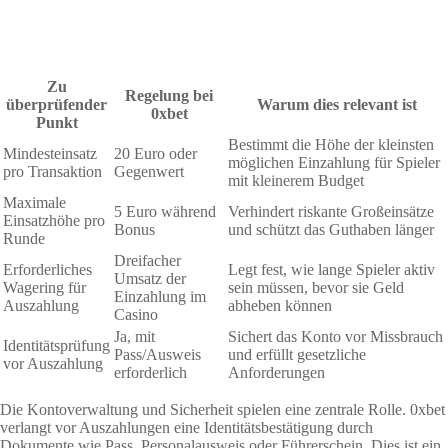
Einzahlung, Einsätze und Auszahlungen im
Überblick
Zu
Regelung bei
überprüfender
Warum dies relevant ist
0xbet
Punkt
Bestimmt die Höhe der kleinsten
Mindesteinsatz
20 Euro oder
möglichen Einzahlung für Spieler
pro Transaktion
Gegenwert
mit kleinerem Budget
Maximale
5 Euro während
Verhindert riskante Großeinsätze
Einsatzhöhe pro
Bonus
und schützt das Guthaben länger
Runde
Dreifacher
Erforderliches
Legt fest, wie lange Spieler aktiv
Umsatz der
Wagering für
sein müssen, bevor sie Geld
Einzahlung im
Auszahlung
abheben können
Casino
Ja, mit
Sichert das Konto vor Missbrauch
Identitätsprüfung
Pass/Ausweis
und erfüllt gesetzliche
vor Auszahlung
erforderlich
Anforderungen
Die Kontoverwaltung und Sicherheit spielen eine zentrale Rolle. 0xbet
verlangt vor Auszahlungen eine Identitätsbestätigung durch
Dokumente wie Pass, Personalausweis oder Führerschein. Dies ist ein