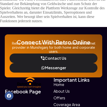
Standard zur Bekämpfung von Geldwäsche und zum Schutz der
Spieler. Gleichzeitig bietet die Plattform Werkzeuge zur Kontrolle des
Spielverhaltens an, darunter Einsatzlimits, Sperroptionen und
Auszeiten. Wer besorgt über sein Spielverhalten ist, kann diese
Funktionen jederzeit nutzen.
Connect With Retro Online
Retro Online is one of the fastest broadband internet
provider in Munshiganj for both home and corporate
users.
Contact Us
Messenger
Important Links
Home
Facebook Page
About Us
Offers
Coverage Area